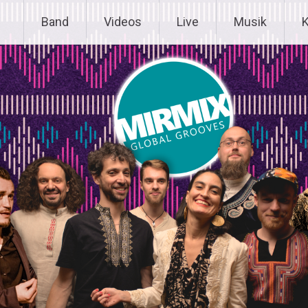
Band
Videos
Live
Musik
K